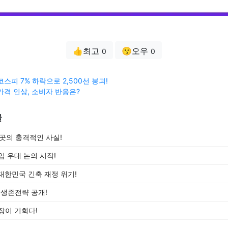
👍최고
😗오우
0
0
스피 7% 하락으로 2,500선 붕괴!
가격 인상, 소비자 반응은?
글
5곳의 충격적인 사실!
입 우대 논의 시작!
 대한민국 긴축 재정 위기!
 생존전략 공개!
장이 기회다!