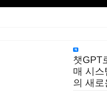
책
챗GPT
매 시스
의 새로