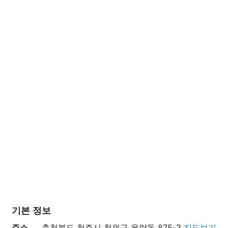
기본 정보
주소
충청북도 청주시 청원구 율량동 875-3
지도보기