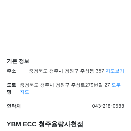
기본 정보
주소
충청북도 청주시 청원구 주성동 357
지도보기
도로
충청북도 청주시 청원구 주성로279번길 27
모두
명
지도
연락처
043-218-0588
YBM ECC 청주율량사천점