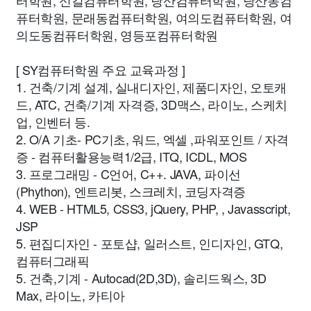
터학원, 신길컴퓨터학원, 당산컴퓨터학원, 당산동컴
퓨터학원, 문래동컴퓨터학원, 여의도컴퓨터학원, 여
의도동컴퓨터학원, 영등포컴퓨터학원
[ SY컴퓨터학원 주요 교육과정 ]
1. 건축/기계 설계, 실내디자인, 제품디자인, 오토캐
드, ATC, 건축/기계 자격증, 3D맥스, 라이노, 스케치
업, 인벤터 등.
2. O/A 기초- PC기초, 워드, 엑셀 ,파워포인트 / 자격
증 - 컴퓨터활용능력1/2급, ITQ, ICDL, MOS
3. 프로그래밍 - C언어, C++. JAVA, 파이선
(Phython), 엔트리봇, 스크레치, 코딩자격증
4. WEB - HTML5, CSS3, jQuery, PHP, , Javasscript,
JSP
5. 편집디자인 - 포토샵, 일러스트, 인디자인, GTQ,
컴퓨터그래픽
5. 건축,기계 - Autocad(2D,3D), 솔리드웍스, 3D
Max, 라이노, 카티아