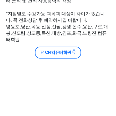
터 분석 및 관리 사용능력의 측정.
*지점별로 수강가능 과목과 대상이 차이가 있습니
다. 꼭 전화상담 후 예약하시길 바랍니다.
영등포,당산,목동,신정,신월,광명,온수,용산,구로,개
봉,신도림,상도동,독산,대방,김포,화곡,노량진 컴퓨
터학원
✅ CN컴퓨터학원 👇