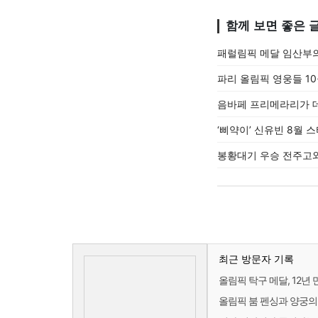
함께 보면 좋은 
패럴림픽 메달 임산부의
파리 올림픽 영웅들 1
음바페 프리메라리가 데
‘삐약이’ 신유빈 8월 스
봉황대기 우승 전주고와
최근 방문자 기록
올림픽 탁구 메달, 12년 
올림픽 붐 펜싱과 양궁의