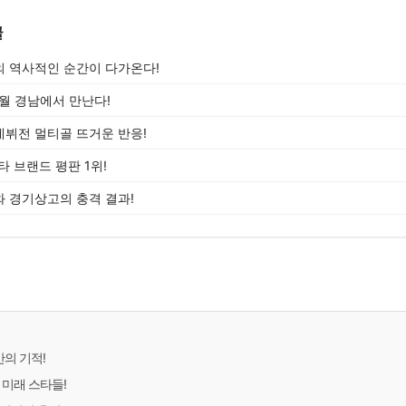
글
 역사적인 순간이 다가온다!
0월 경남에서 만난다!
뷔전 멀티골 뜨거운 반응!
타 브랜드 평판 1위!
 경기상고의 충격 결과!
만의 기적!
 미래 스타들!