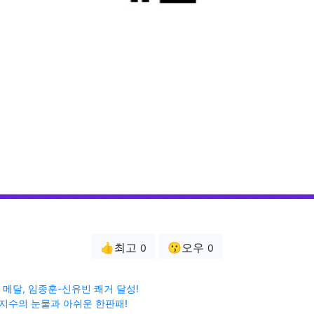
👍최고
😗오우
0
0
 메달, 임종훈-신유빈 쾌거 달성!
김지수의 눈물과 아쉬운 한판패!