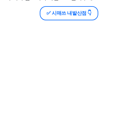
✅ 시매쓰 내발산점 👇