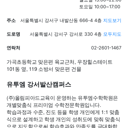
토요일 10:00~17:00
주소
서울특별시 강서구 내발산동 666-4 4층
지도보기
도로명
서울특별시 강서구 강서로 330 4층
모두지도
연락처
02-2601-1467
가곡초등학교 맞은편 육교근처, 우장힐스테이트
101동 옆, 119 소방서 맞은편 건믈
유투엠 강서발산캠퍼스
(주)올림피아드교육이 운영하는 유투엠수학학원은
개별맞춤식 프리미엄 수학전문학원입니다.
학습과정과 수준, 진도 등을 학생 개인에게 1:1 맞춤
식으로 설계하고 학생 개인의 성취도에 맞춰 맞춤식
으로 지도함으로써 학습효과와 만족도를 극대화합