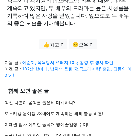
김수현과 김지원의 럽스타그램 의혹에 대한 논란은
계속되고 있지만, 두 배우의 드라마는 높은 시청률을
기록하여 많은 사랑을 받았습니다. 앞으로도 두 배우
의 좋은 모습을 기대해봅니다.
👍최고
😗오우
0
0
다음 글 :
이순재, 목욕탕서 쓰러져 10㎏ 감량 후 생사 확인!
이전 글 :
102살 할머니, 남희석 울린 '전국노래자랑' 출연, 감동의 이
야기!
함께 보면 좋은 글
여신 나연이 올여름 권은비 대체하나?
오스카상 윤여정 78세에도 계속되는 해외 활동 비결!
이태원 참사 이지한 동국대 명예졸업장 수여!
딥페이크 트와이스 피해…JYP 강력 대응 예고!