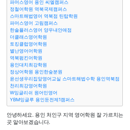
파머스영어 용인 씨엘캠퍼스
정철어학원 역북국제캠퍼스
스마트해법영어 역북점 틴탑학원
파머스영어 고림캠퍼스
한솔플러스영어 양우내안애점
더클래스영어학원
토킹클럽영어학원
별난영어어학원
역북펌킨어학원
용인대치최강학원
정상어학원 용인한숲분원
윤선생우리집앞영어교실 스마트해법수학 용인역북점
천리최강영어학원
W잉글리쉬 원어민영어
YBM잉글루 용인둔전제1캠퍼스
안녕하세요. 용인 처인구 지역 영어학원 잘 가르치는
곳 알아보겠습니다.