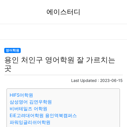
에이스터디
영어학원
용인 처인구 영어학원 잘 가르치는
곳
Last Updated :
2023-06-15
HIFS어학원
삼성영어 김연우학원
비버테일즈 어학원
EiE고려대어학원 용인역북캠퍼스
파워잉글리쉬어학원