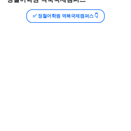
✅ 정철어학원 역북국제캠퍼스 👇