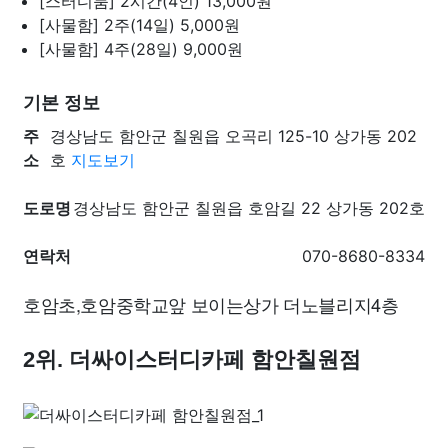
[스터디룸] 2시간(4인)
13,000원
[사물함] 2주(14일)
5,000원
[사물함] 4주(28일)
9,000원
기본 정보
주
경상남도 함안군 칠원읍 오곡리 125-10 상가동 202
소
호
지도보기
도로명
경상남도 함안군 칠원읍 호암길 22 상가동 202호
연락처
070-8680-8334
호암초,호암중학교앞 보이는상가 더노블리지4층
2위. 더싸이스터디카페 함안칠원점