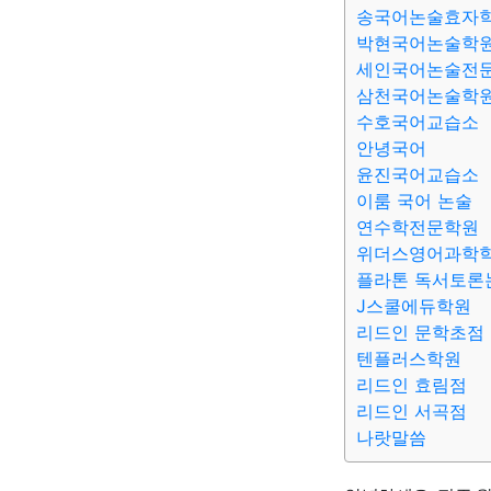
송국어논술효자
박현국어논술학
세인국어논술전
삼천국어논술학
수호국어교습소
안녕국어
윤진국어교습소
이룸 국어 논술
연수학전문학원
위더스영어과학
플라톤 독서토론
J스쿨에듀학원
리드인 문학초점
텐플러스학원
리드인 효림점
리드인 서곡점
나랏말씀