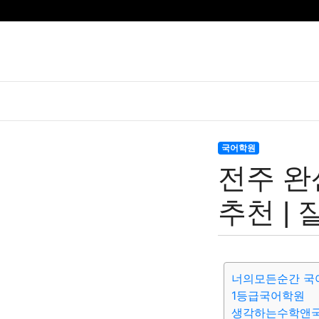
국어학원
전주 완
추천 |
너의모든순간 국
1등급국어학원
생각하는수학앤