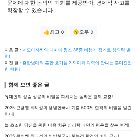
문제에 대한 논의의 기회를 제공받아, 경제적 사고를
확장할 수 있습니다.
👍최고
😗오우
0
0
다음 글 :
네모아저씨의 페이퍼 윙즈 38종 비행기 접기로 창의력 발
휘!
이전 글 :
흔한남매의 흔한 호기심 2 재미와 과학이 만나는 흥미진진
한 탐험!
함께 보면 좋은 글
유대인의 상술 성공의 비밀을 파헤치는 놀라운 경제 교훈!
2025 큰별쌤 최태성의 별별한국사 기출 500제 합격의 비밀을 발견
하다!
늘 초조한 당신을 위한 마음 치유 심리학 내면의 평온을 찾는 여정!
2025 큰별쌤 최태성의 별별한국사 한능검 합격의 비밀 공개!