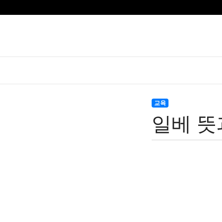
교육
일베 뜻