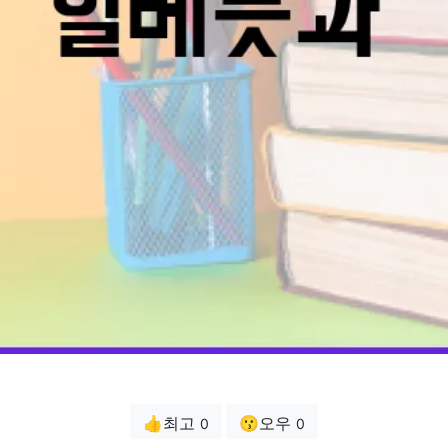
👍최고
😗오우
0
0