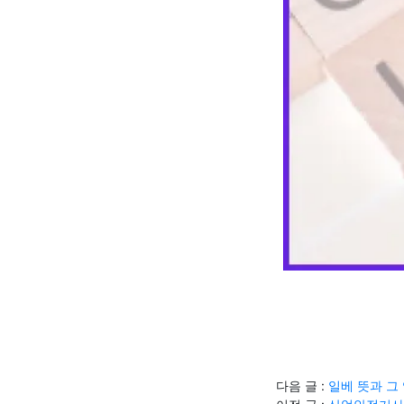
다음 글 :
일베 뜻과 그