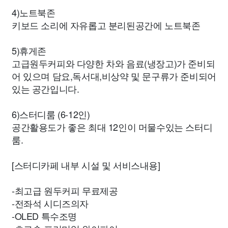
4)노트북존
키보드 소리에 자유롭고 분리된공간에 노트북존
5)휴게존
고급원두커피와 다양한 차와 음료(냉장고)가 준비되
어 있으며 담요,독서대,비상약 및 문구류가 준비되어
있는 공간입니다.
6)스터디룸 (6-12인)
공간활용도가 좋은 최대 12인이 머물수있는 스터디
룸.
[스터디카페 내부 시설 및 서비스내용]
-최고급 원두커피 무료제공
-전좌석 시디즈의자
-OLED 특수조명