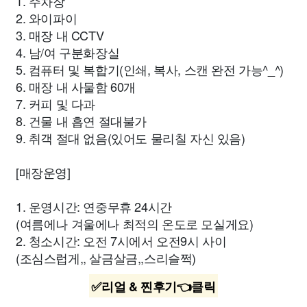
1. 주차장
2. 와이파이
3. 매장 내 CCTV
4. 남/여 구분화장실
5. 컴퓨터 및 복합기(인쇄, 복사, 스캔 완전 가능^_^)
6. 매장 내 사물함 60개
7. 커피 및 다과
8. 건물 내 흡연 절대불가
9. 취객 절대 없음(있어도 물리칠 자신 있음)
[매장운영]
1. 운영시간: 연중무휴 24시간
(여름에나 겨울에나 최적의 온도로 모실게요)
2. 청소시간: 오전 7시에서 오전9시 사이
(조심스럽게,, 살금살금,,스리슬쩍)
✅리얼 & 찐후기👈클릭