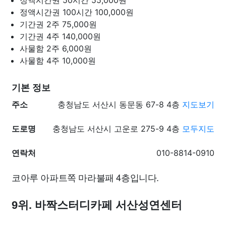
정액시간권 50시간
55,000원
정액시간권 100시간
100,000원
기간권 2주
75,000원
기간권 4주
140,000원
사물함 2주
6,000원
사물함 4주
10,000원
기본 정보
주소
충청남도 서산시 동문동 67-8 4층
지도보기
도로명
충청남도 서산시 고운로 275-9 4층
모두지도
연락처
010-8814-0910
코아루 아파트쪽 마라불패 4층입니다.
9위. 바짝스터디카페 서산성연센터