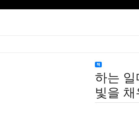
책
하는 일
빛을 채